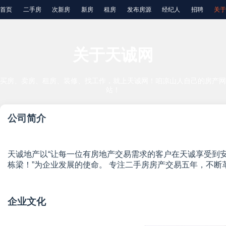
首页
二手房
次新房
新房
租房
发布房源
经纪人
招聘
关于
关于天诚网
买房、卖房、租房、装修、找工作，就上天诚网！咱凉山人自己的房产网
站！
公司简介
天诚地产以“让每一位有房地产交易需求的客户在天诚享受到
栋梁！”为企业发展的使命。 专注二手房房产交易五年，不
企业文化